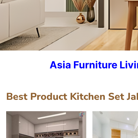
Asia Furniture Liv
Kitchen Set J
Konsultan Profesiona
Best Product Kitchen Set Ja
Lihat Detail