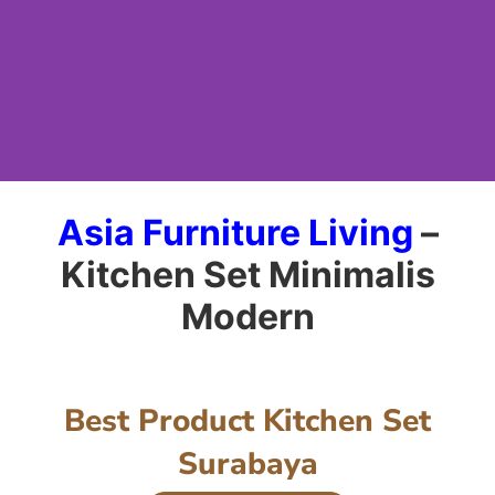
Kitchen Set
Asia Furniture Living
–
Kitchen Set Minimalis
Surabaya
Modern
Konsultan
Profesional Terbaik
Best Product Kitchen Set
Surabaya
Lihat Detail