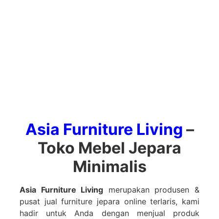
Asia Furniture Living
–
ASIA FURNITURE
Toko Mebel Jepara
LIVING
Minimalis
Toko Furniture Jepara
Asia Furniture Living
merupakan produsen &
pusat jual
furniture jepara
online terlaris, kami
hadir untuk Anda dengan menjual produk