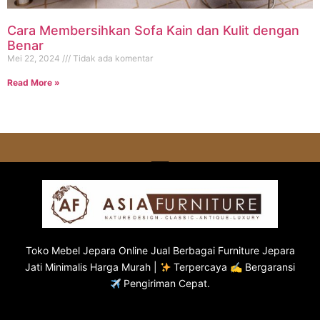
Cara Membersihkan Sofa Kain dan Kulit dengan
Benar
Mei 22, 2024
Tidak ada komentar
Read More »
Toko
Mebel Jepara
Online Jual Berbagai Furniture Jepara
Jati Minimalis Harga Murah |
Terpercaya ✍ Bergaransi
Pengiriman Cepat.