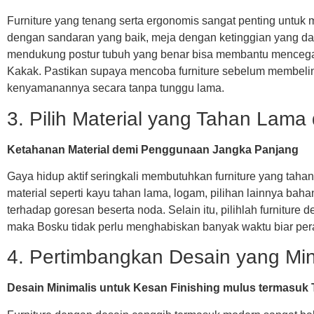
Furniture yang tenang serta ergonomis sangat penting untuk m
dengan sandaran yang baik, meja dengan ketinggian yang dapa
mendukung postur tubuh yang benar bisa membantu menceg
Kakak. Pastikan supaya mencoba furniture sebelum membel
kenyamanannya secara tanpa tunggu lama.
3. Pilih Material yang Tahan Lam
Ketahanan Material demi Penggunaan Jangka Panjang
Gaya hidup aktif seringkali membutuhkan furniture yang tahan
material seperti kayu tahan lama, logam, pilihan lainnya bahan
terhadap goresan beserta noda. Selain itu, pilihlah furnitur
maka Bosku tidak perlu menghabiskan banyak waktu biar pe
4. Pertimbangkan Desain yang Mi
Desain Minimalis untuk Kesan Finishing mulus termasuk 