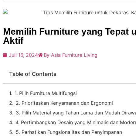
Memilih Furniture yang Tepat 
Aktif
Juli 16, 2024
By Asia Furniture Living
Table of Contents
1. Pilih Furniture Multifungsi
2. Prioritaskan Kenyamanan dan Ergonomi
3. Pilih Material yang Tahan Lama dan Mudah Diraw
4. Pertimbangkan Desain yang Minimalis dan Moder
5. Perhatikan Fungsionalitas dan Penyimpanan