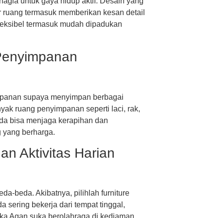
agia untuk gaya hidup aktif. Desain yang
 ruang termasuk memberikan kesan detail
h fleksibel termasuk mudah dipadukan
 Penyimpanan
impanan supaya menyimpan berbagai
nyak ruang penyimpanan seperti laci, rak,
nda bisa menjaga kerapihan dan
 yang berharga.
n Aktivitas Harian
da-beda. Akibatnya, pilihlah furniture
sering bekerja dari tempat tinggal,
Jika Agan suka berolahraga di kediaman,