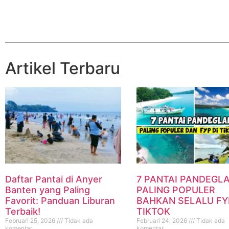
Artikel Terbaru
Daftar Pantai di Anyer
7 PANTAI PANDEGL
Banten yang Paling
PALING POPULER
Favorit: Panduan Liburan
BAHKAN SELALU FY
Terbaik!
TIKTOK
Februari 25, 2026
Tidak ada
Februari 24, 2026
Tidak ada
komentar
komentar