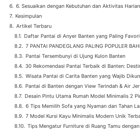
6. Sesuaikan dengan Kebutuhan dan Aktivitas Harian
Kesimpulan
Artikel Terbaru
Daftar Pantai di Anyer Banten yang Paling Favori
7 PANTAI PANDEGLANG PALING POPULER BAHK
Pantai Tersembunyi di Ujung Kulon Banten
30 Rekomendasi Pantai Terbaik di Banten: Desti
Wisata Pantai di Carita Banten yang Wajib Dik
Pantai di Banten dengan View Terindah & Air Jer
Desain Pintu Utama Rumah Model Minimalis 2 Pi
6 Tips Memilih Sofa yang Nyaman dan Tahan L
7 Model Kursi Kayu Minimalis Modern Unik Terb
Tips Mengatur Furniture di Ruang Tamu dengan