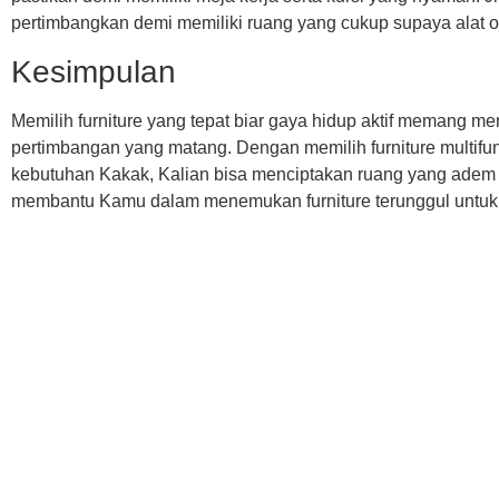
pertimbangkan demi memiliki ruang yang cukup supaya alat o
Kesimpulan
Memilih furniture yang tepat biar gaya hidup aktif memang
pertimbangan yang matang. Dengan memilih furniture multifun
kebutuhan Kakak, Kalian bisa menciptakan ruang yang adem 
membantu Kamu dalam menemukan furniture terunggul untuk 