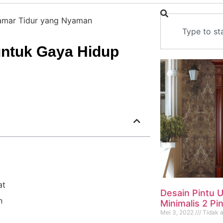
untuk Gaya Hidup
at
Desain Pintu
n
Minimalis 2 Pi
Mei 3, 2022
Tidak 