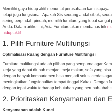
Memiliki gaya hidup aktif menuntut perusahaan kami supaya me
tetapi juga fungsional. Apakah Sis seorang andal sibuk, seor
sering berpindah-pindah, memilih furniture yang tepat sangat
Anda. Dalam artikel ini, Asia Furniture akan membahas trik
me
hidup aktif
1. Pilih Furniture Multifungsi
Optimalisasi Ruang dengan Furniture Multifungsi
Furniture multifungsi adalah pilihan yang sempurna agar Kamu
kerja yang dapat diubah menjadi meja makan, sofa yang bisa d
dengan banyak kompartemen bisa menjadi solusi cerdas ag
meningkatkan fungsionalitas tempat tinggal Kakak. Dengan fur
dengan tepat waktu terhadap kebutuhan yang berubah-ubah se
2. Prioritaskan Kenyamanan dan 
Kenyamanan adalah Kunci