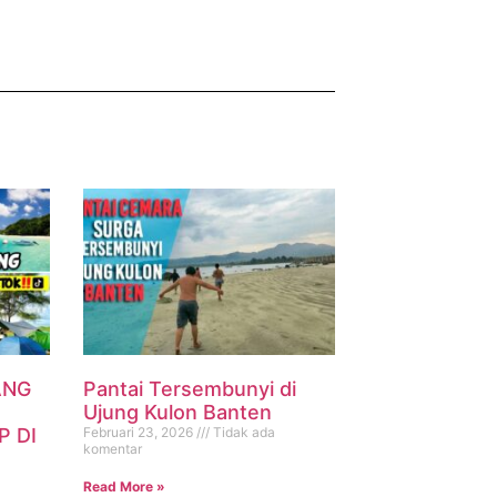
ANG
Pantai Tersembunyi di
Ujung Kulon Banten
P DI
Februari 23, 2026
Tidak ada
komentar
Read More »