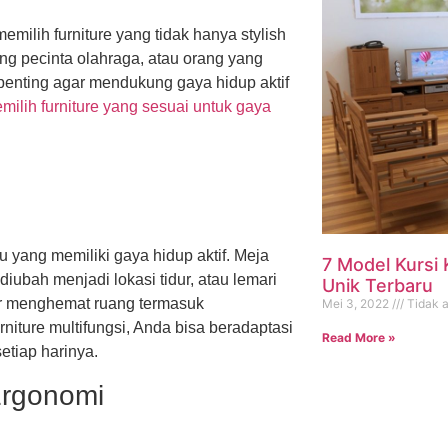
milih furniture yang tidak hanya stylish
ang pecinta olahraga, atau orang yang
 penting agar mendukung gaya hidup aktif
milih furniture yang sesuai untuk gaya
 yang memiliki gaya hidup aktif. Meja
7 Model Kursi
iubah menjadi lokasi tidur, atau lemari
Unik Terbaru
ar menghemat ruang termasuk
Mei 3, 2022
Tidak 
niture multifungsi, Anda bisa beradaptasi
Read More »
tiap harinya.
Ergonomi