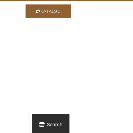
KATALOG
Search