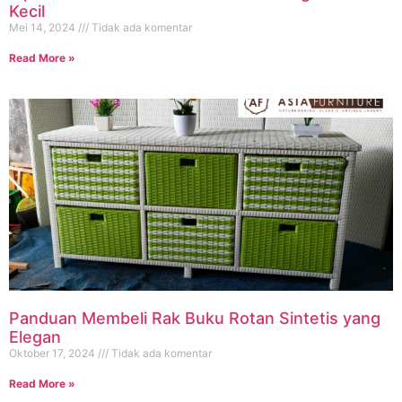
Kecil
Mei 14, 2024
Tidak ada komentar
Read More »
Panduan Membeli Rak Buku Rotan Sintetis yang
Elegan
Oktober 17, 2024
Tidak ada komentar
Read More »