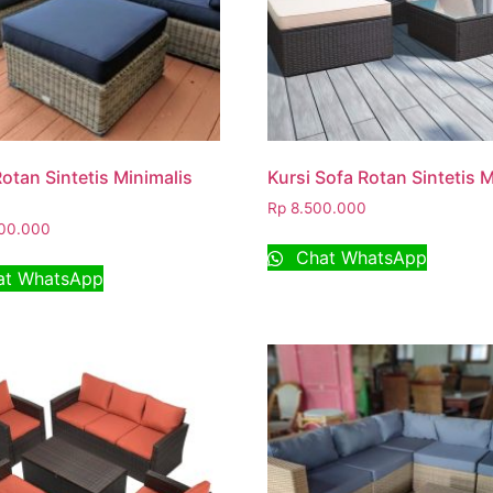
Rotan Sintetis Minimalis
Kursi Sofa Rotan Sintetis M
Rp
8.500.000
00.000
Chat WhatsApp
t WhatsApp