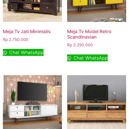
Meja Tv Jati Minimalis
Meja Tv Model Retro
Scandinavian
Rp
2.750.000
Rp
3.250.000
Chat WhatsApp
Chat WhatsApp