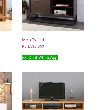
Meja Tv Led
Rp
2.530.000
Chat WhatsApp