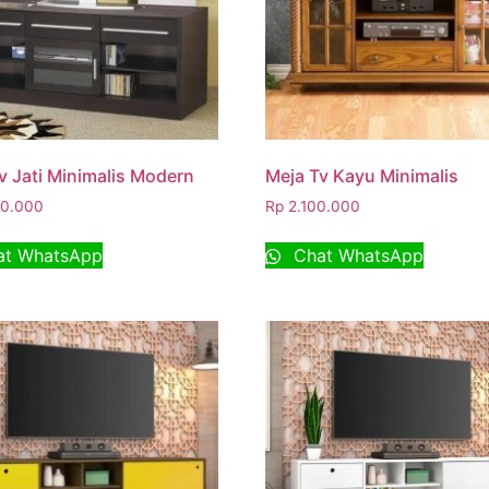
v Jati Minimalis Modern
Meja Tv Kayu Minimalis
0.000
Rp
2.100.000
t WhatsApp
Chat WhatsApp