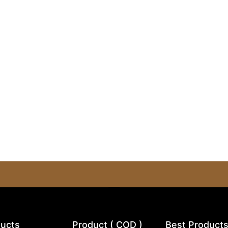
ucts
Product ( COD )
Best Product