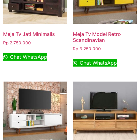
Meja Tv Jati Minimalis
Meja Tv Model Retro
Scandinavian
Rp
2.750.000
Rp
3.250.000
Chat WhatsApp
Chat WhatsApp