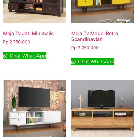
Meja Tv Jati Minimalis
Meja Tv Model Retro
Scandinavian
Rp
2.750.000
Rp
3.250.000
Chat WhatsApp
Chat WhatsApp