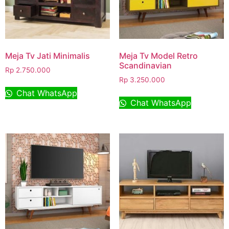
Meja Tv Jati Minimalis
Meja Tv Model Retro
Scandinavian
Rp
2.750.000
Rp
3.250.000
Chat WhatsApp
Chat WhatsApp