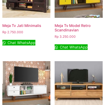
Meja Tv Jati Minimalis
Meja Tv Model Retro
Scandinavian
Rp
2.750.000
Rp
3.250.000
Chat WhatsApp
Chat WhatsApp