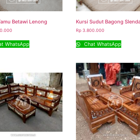
Tamu Betawi Lenong
Kursi Sudut Bagong Slend
0.000
Rp
3.800.000
t WhatsApp
Chat WhatsApp