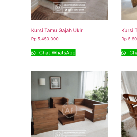
Kursi Tamu Gajah Ukir
Kursi
Rp
5.450.000
Rp
6.80
Chat WhatsApp
Cha