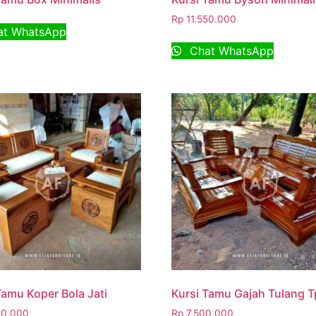
Rp
11.550.000
t WhatsApp
Chat WhatsApp
Tamu Koper Bola Jati
Kursi Tamu Gajah Tulang T
0.000
Rp
7.500.000