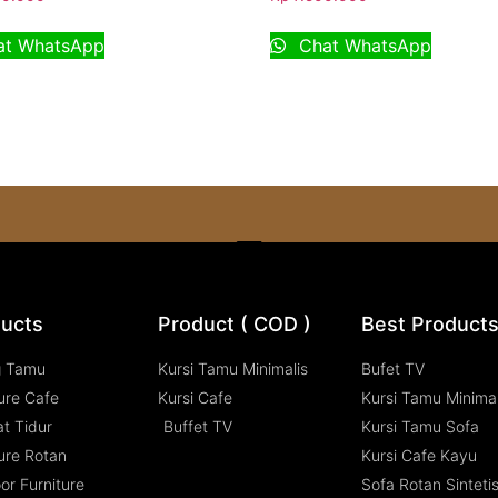
t WhatsApp
Chat WhatsApp
ucts
Product ( COD )
Best Product
g Tamu
Kursi Tamu Minimalis
Bufet TV
ure Cafe
Kursi Cafe
Kursi Tamu Minimal
t Tidur
Buffet TV
Kursi Tamu Sofa
ure Rotan
Kursi Cafe Kayu
or Furniture
Sofa Rotan Sinteti