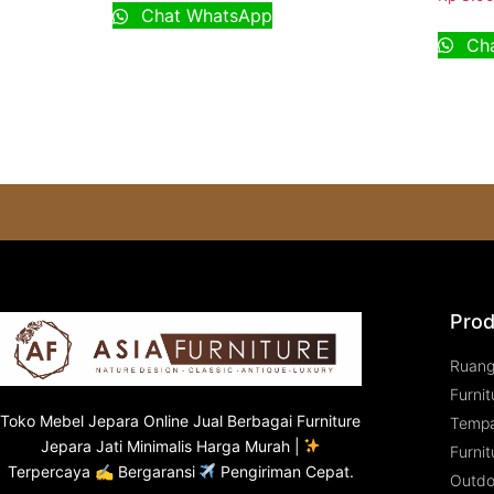
Chat WhatsApp
Cha
Prod
Ruan
Furnit
Toko
Mebel Jepara
Online Jual Berbagai Furniture
Tempa
Jepara Jati Minimalis Harga Murah |
Furnit
Terpercaya ✍ Bergaransi
Pengiriman Cepat.
Outdo