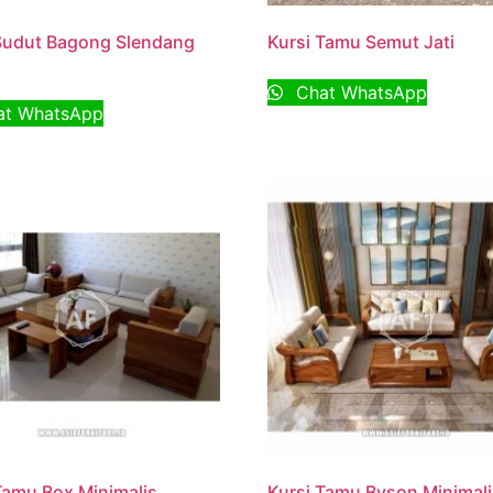
Sudut Bagong Slendang
Kursi Tamu Semut Jati
Chat WhatsApp
t WhatsApp
Tamu Box Minimalis
Kursi Tamu Byson Minimal