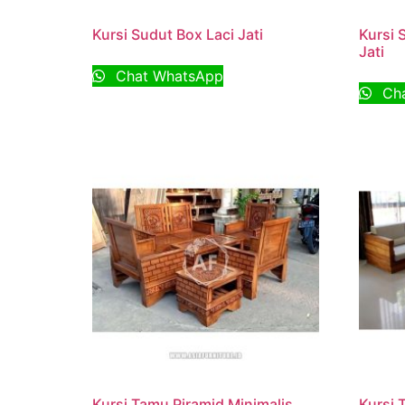
Kursi Sudut Box Laci Jati
Kursi 
Jati
Chat WhatsApp
Cha
Kursi Tamu Piramid Minimalis
Kursi 