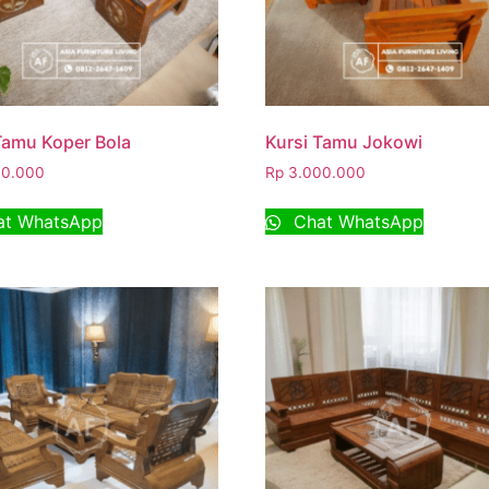
Tamu Koper Bola
Kursi Tamu Jokowi
0.000
Rp
3.000.000
t WhatsApp
Chat WhatsApp