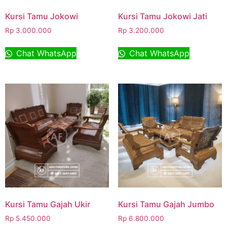
Kursi Tamu Jokowi
Kursi Tamu Jokowi Jati
Rp
3.000.000
Rp
3.200.000
Chat WhatsApp
Chat WhatsApp
Kursi Tamu Gajah Ukir
Kursi Tamu Gajah Jumbo
Rp
5.450.000
Rp
6.800.000