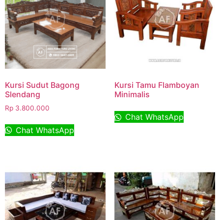
Kursi Sudut Bagong
Kursi Tamu Flamboyan
Slendang
Minimalis
Rp
3.800.000
Chat WhatsApp
Chat WhatsApp