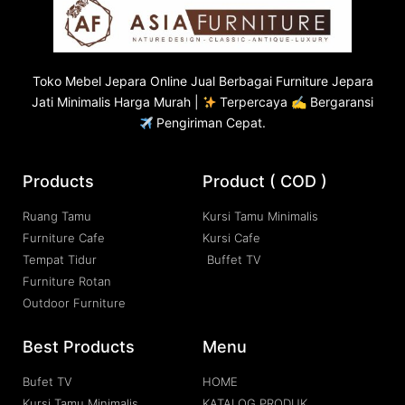
Toko
Mebel Jepara
Online Jual Berbagai Furniture Jepara
Jati Minimalis Harga Murah |
Terpercaya ✍ Bergaransi
Pengiriman Cepat.
Products
Product ( COD )
Ruang Tamu
Kursi Tamu Minimalis
Furniture Cafe
Kursi Cafe
Tempat Tidur
Buffet TV
Furniture Rotan
Outdoor Furniture
Best Products
Menu
Bufet TV
HOME
Kursi Tamu Minimalis
KATALOG PRODUK