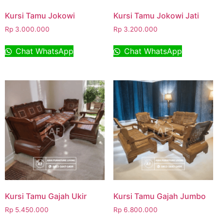
Kursi Tamu Jokowi
Kursi Tamu Jokowi Jati
Rp
3.000.000
Rp
3.200.000
Chat WhatsApp
Chat WhatsApp
Kursi Tamu Gajah Ukir
Kursi Tamu Gajah Jumbo
Rp
5.450.000
Rp
6.800.000