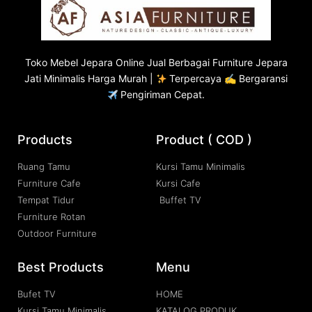
Toko
Mebel Jepara
Online Jual Berbagai Furniture Jepara
Jati Minimalis Harga Murah |
Terpercaya ✍ Bergaransi
Pengiriman Cepat.
Products
Product ( COD )
Ruang Tamu
Kursi Tamu Minimalis
Furniture Cafe
Kursi Cafe
Tempat Tidur
Buffet TV
Furniture Rotan
Outdoor Furniture
Best Products
Menu
Bufet TV
HOME
Kursi Tamu Minimalis
KATALOG PRODUK