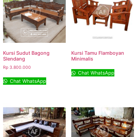
Kursi Sudut Bagong
Kursi Tamu Flamboyan
Slendang
Minimalis
Rp
3.800.000
Chat WhatsApp
Chat WhatsApp