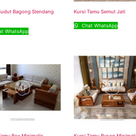
Sudut Bagong Slendang
Kursi Tamu Semut Jati
Chat WhatsApp
t WhatsApp
Tamu Box Minimalis
Kursi Tamu Byson Minimal