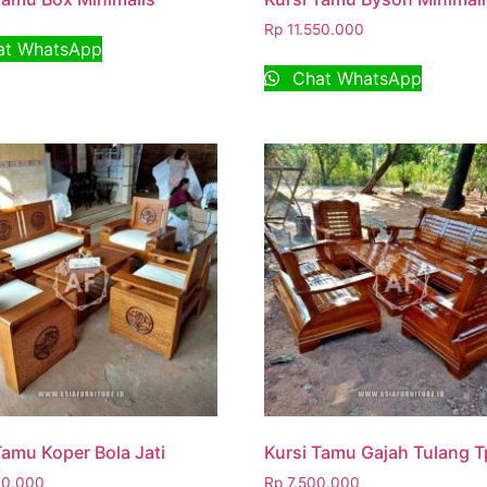
Rp
11.550.000
t WhatsApp
Chat WhatsApp
Tamu Koper Bola Jati
Kursi Tamu Gajah Tulang T
0.000
Rp
7.500.000