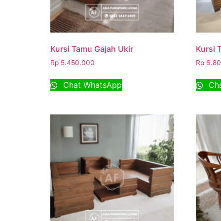
Kursi Tamu Gajah Ukir
Kursi
Rp
5.450.000
Rp
6.80
Chat WhatsApp
Cha