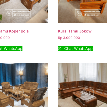
Tamu Koper Bola
Kursi Tamu Jokowi
0.000
Rp
3.000.000
t WhatsApp
Chat WhatsApp