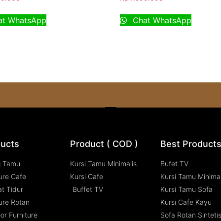
t WhatsApp
Chat WhatsApp
ucts
Product ( COD )
Best Product
g Tamu
Kursi Tamu Minimalis
Bufet TV
ure Cafe
Kursi Cafe
Kursi Tamu Minimal
t Tidur
Buffet TV
Kursi Tamu Sofa
ure Rotan
Kursi Cafe Kayu
or Furniture
Sofa Rotan Sinteti