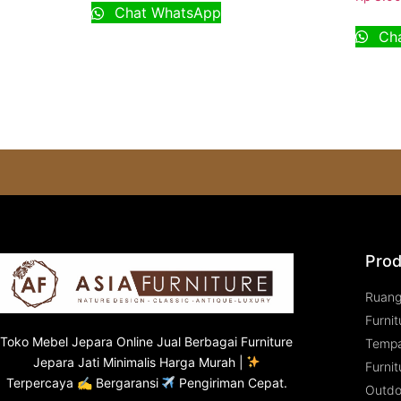
Chat WhatsApp
Cha
Prod
Ruan
Furnit
Toko
Mebel Jepara
Online Jual Berbagai Furniture
Tempa
Jepara Jati Minimalis Harga Murah |
Furnit
Terpercaya ✍ Bergaransi
Pengiriman Cepat.
Outdo