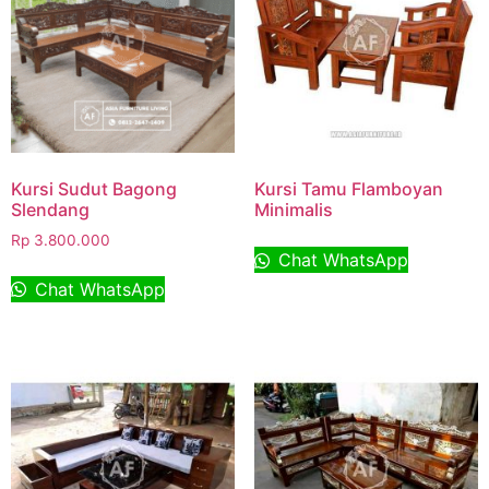
Kursi Sudut Bagong
Kursi Tamu Flamboyan
Slendang
Minimalis
Rp
3.800.000
Chat WhatsApp
Chat WhatsApp