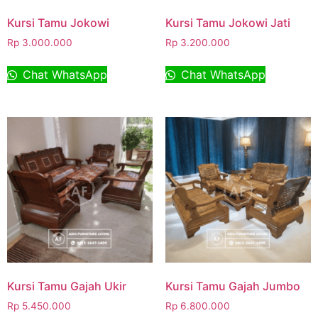
Kursi Tamu Jokowi
Kursi Tamu Jokowi Jati
Rp
3.000.000
Rp
3.200.000
Chat WhatsApp
Chat WhatsApp
Kursi Tamu Gajah Ukir
Kursi Tamu Gajah Jumbo
Rp
5.450.000
Rp
6.800.000