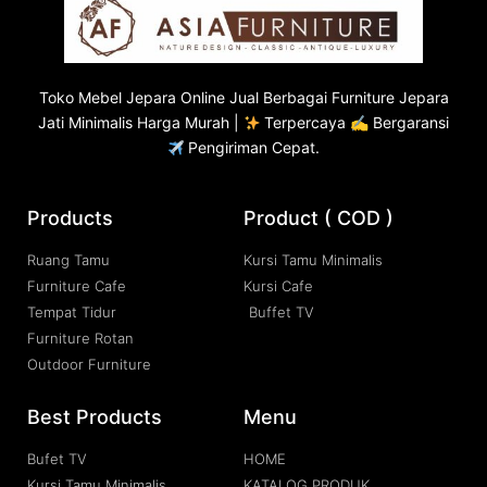
Toko
Mebel Jepara
Online Jual Berbagai Furniture Jepara
Jati Minimalis Harga Murah |
Terpercaya ✍ Bergaransi
Pengiriman Cepat.
Products
Product ( COD )
Ruang Tamu
Kursi Tamu Minimalis
Furniture Cafe
Kursi Cafe
Tempat Tidur
Buffet TV
Furniture Rotan
Outdoor Furniture
Best Products
Menu
Bufet TV
HOME
Kursi Tamu Minimalis
KATALOG PRODUK