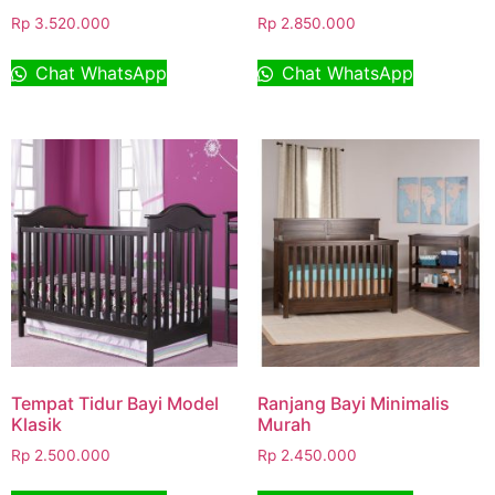
Rp
3.520.000
Rp
2.850.000
Chat WhatsApp
Chat WhatsApp
Tempat Tidur Bayi Model
Ranjang Bayi Minimalis
Klasik
Murah
Rp
2.500.000
Rp
2.450.000