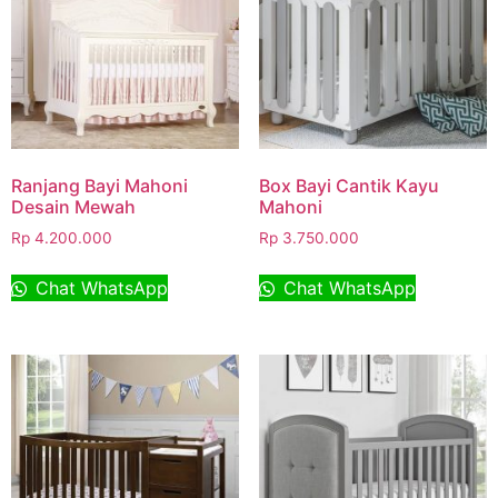
Ranjang Bayi Mahoni
Box Bayi Cantik Kayu
Desain Mewah
Mahoni
Rp
4.200.000
Rp
3.750.000
Chat WhatsApp
Chat WhatsApp