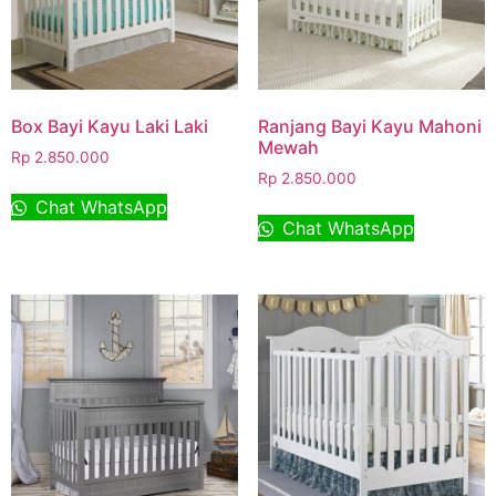
Box Bayi Kayu Laki Laki
Ranjang Bayi Kayu Mahoni
Mewah
Rp
2.850.000
Rp
2.850.000
Chat WhatsApp
Chat WhatsApp