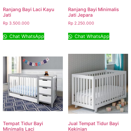
Ranjang Bayi Laci Kayu
Ranjang Bayi Minimalis
Jati
Jati Jepara
Rp
3.500.000
Rp
2.250.000
Chat WhatsApp
Chat WhatsApp
Tempat Tidur Bayi
Jual Tempat Tidur Bayi
Minimalis Laci
Kekinian