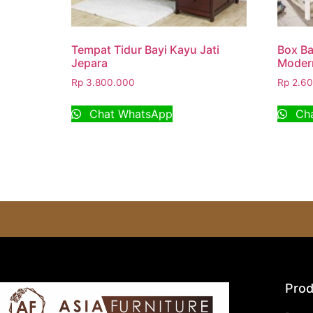
Tempat Tidur Bayi Kayu Jati
Box Bay
Jepara
Moder
Rp
3.800.000
Rp
2.60
Chat WhatsApp
Cha
Prod