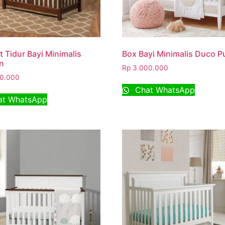
 Tidur Bayi Minimalis
Box Bayi Minimalis Duco P
n
Rp
3.000.000
0.000
Chat WhatsApp
t WhatsApp