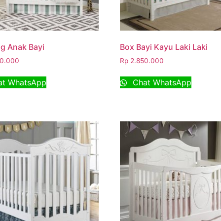
g Anak Bayi
Box Bayi Kayu Laki Laki
0.000
Rp
2.850.000
t WhatsApp
Chat WhatsApp