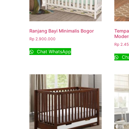
Ranjang Bayi Minimalis Bogor
Tempat
Moder
Rp
2.900.000
Rp
2.45
Chat WhatsApp
Cha