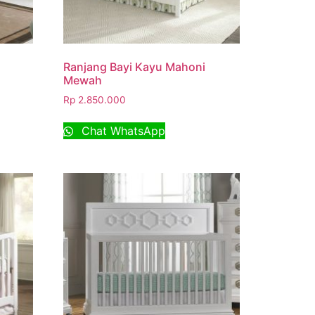
Ranjang Bayi Kayu Mahoni
Mewah
Rp
2.850.000
Chat WhatsApp