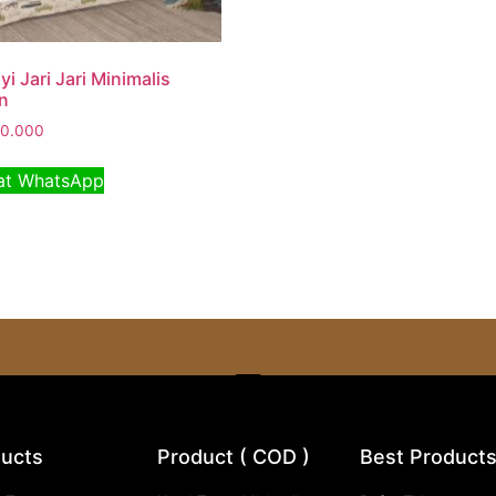
i Jari Jari Minimalis
n
0.000
t WhatsApp
ucts
Product ( COD )
Best Product