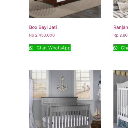
Box Bayi Jati
Ranjan
Rp
2.450.000
Rp
2.80
Chat WhatsApp
Cha