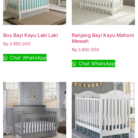
Box Bayi Kayu Laki Laki
Ranjang Bayi Kayu Mahoni
Mewah
Rp
2.850.000
Rp
2.850.000
Chat WhatsApp
Chat WhatsApp