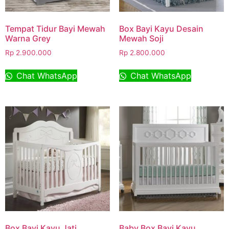
Tempat Tidur Bayi Mewah
Box Bayi Kayu Desain
Warna Grey
Mewah Soji
Rp
2.900.000
Rp
2.800.000
Chat WhatsApp
Chat WhatsApp
Box Bayi Kayu Jati
Baby Box Bayi Kayu