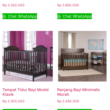
Rp
3.520.000
Rp
2.850.000
Chat WhatsApp
Chat WhatsApp
Tempat Tidur Bayi Model
Ranjang Bayi Minimalis
Klasik
Murah
Rp
2.500.000
Rp
2.450.000