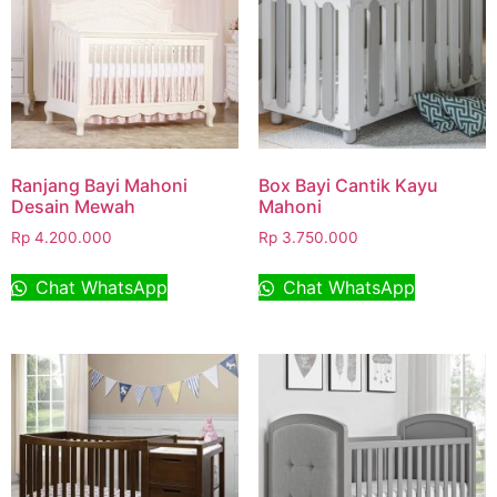
Ranjang Bayi Mahoni
Box Bayi Cantik Kayu
Desain Mewah
Mahoni
Rp
4.200.000
Rp
3.750.000
Chat WhatsApp
Chat WhatsApp