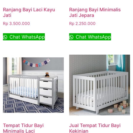
Ranjang Bayi Laci Kayu
Ranjang Bayi Minimalis
Jati
Jati Jepara
Rp
3.500.000
Rp
2.250.000
Chat WhatsApp
Chat WhatsApp
Tempat Tidur Bayi
Jual Tempat Tidur Bayi
Minimalis Laci
Kekinian