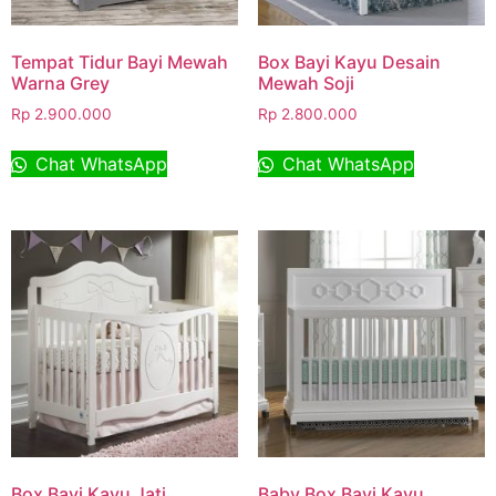
Tempat Tidur Bayi Mewah
Box Bayi Kayu Desain
Warna Grey
Mewah Soji
Rp
2.900.000
Rp
2.800.000
Chat WhatsApp
Chat WhatsApp
Box Bayi Kayu Jati
Baby Box Bayi Kayu