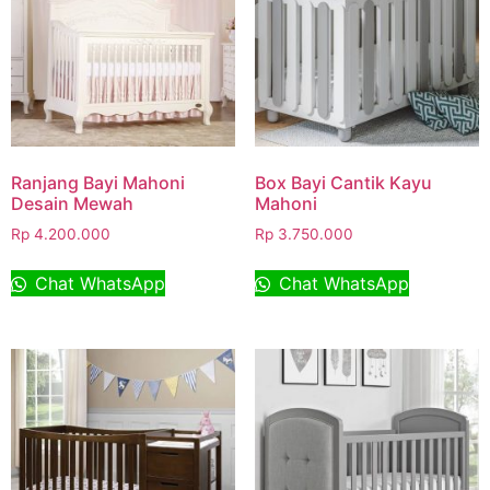
Ranjang Bayi Mahoni
Box Bayi Cantik Kayu
Desain Mewah
Mahoni
Rp
4.200.000
Rp
3.750.000
Chat WhatsApp
Chat WhatsApp