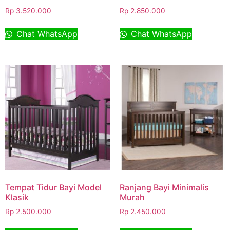
Rp
3.520.000
Rp
2.850.000
Chat WhatsApp
Chat WhatsApp
Tempat Tidur Bayi Model
Ranjang Bayi Minimalis
Klasik
Murah
Rp
2.500.000
Rp
2.450.000