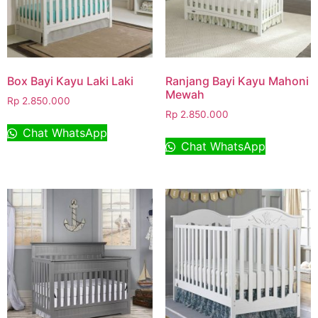
Box Bayi Kayu Laki Laki
Ranjang Bayi Kayu Mahoni
Mewah
Rp
2.850.000
Rp
2.850.000
Chat WhatsApp
Chat WhatsApp