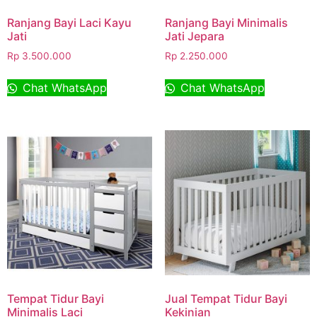
Ranjang Bayi Laci Kayu
Ranjang Bayi Minimalis
Jati
Jati Jepara
Rp
3.500.000
Rp
2.250.000
Chat WhatsApp
Chat WhatsApp
Tempat Tidur Bayi
Jual Tempat Tidur Bayi
Minimalis Laci
Kekinian