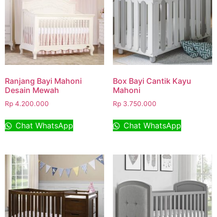
Ranjang Bayi Mahoni
Box Bayi Cantik Kayu
Desain Mewah
Mahoni
Rp
4.200.000
Rp
3.750.000
Chat WhatsApp
Chat WhatsApp