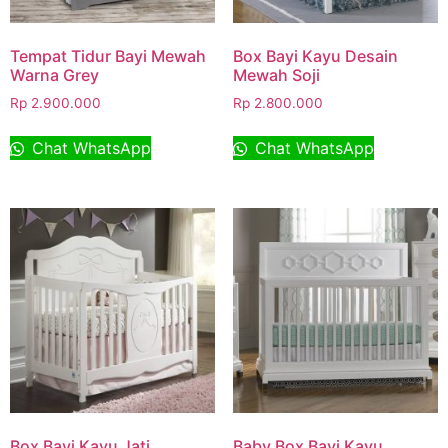
Tempat Tidur Bayi Mewah
Box Bayi Kayu Desain
Warna Grey
Mewah Soji
Rp
2.900.000
Rp
2.800.000
Chat WhatsApp
Chat WhatsApp
Box Bayi Kayu Jati
Baby Box Bayi Kayu