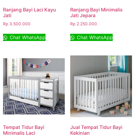
Ranjang Bayi Laci Kayu
Ranjang Bayi Minimalis
Jati
Jati Jepara
Rp
3.500.000
Rp
2.250.000
Chat WhatsApp
Chat WhatsApp
Tempat Tidur Bayi
Jual Tempat Tidur Bayi
Minimalis Laci
Kekinian