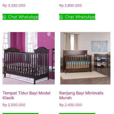
Rp
3.520.000
Rp
2.850.000
Chat WhatsApp
Chat WhatsApp
Tempat Tidur Bayi Model
Ranjang Bayi Minimalis
Klasik
Murah
Rp
2.500.000
Rp
2.450.000