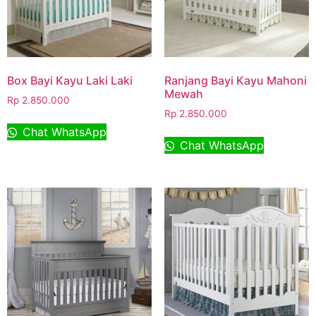
Box Bayi Kayu Laki Laki
Ranjang Bayi Kayu Mahoni
Mewah
Rp
2.850.000
Rp
2.850.000
Chat WhatsApp
Chat WhatsApp