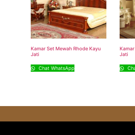
Kamar Set Mewah Rhode Kayu
Kamar 
Jati
Jati
Chat WhatsApp
Cha