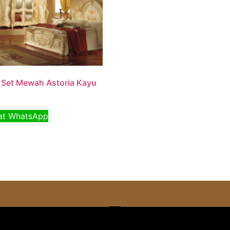
Set Mewah Astoria Kayu
t WhatsApp