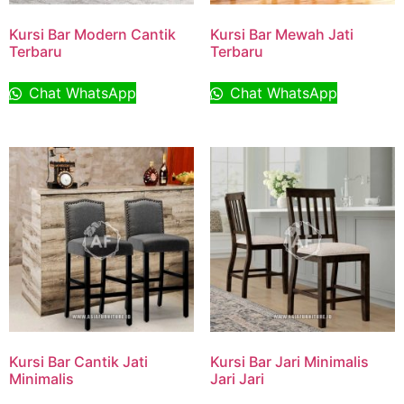
Kursi Bar Modern Cantik
Kursi Bar Mewah Jati
Terbaru
Terbaru
Chat WhatsApp
Chat WhatsApp
Kursi Bar Cantik Jati
Kursi Bar Jari Minimalis
Minimalis
Jari Jari