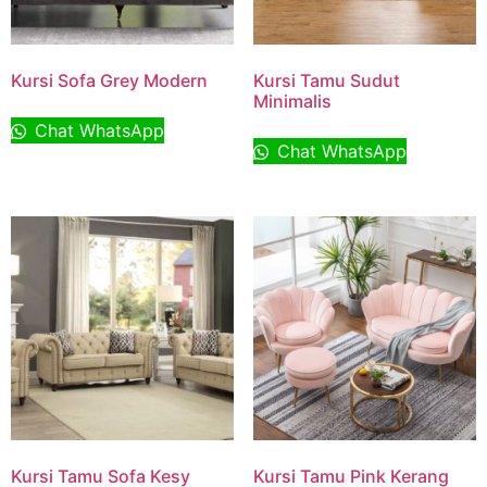
Kursi Sofa Grey Modern
Kursi Tamu Sudut
Minimalis
Chat WhatsApp
Chat WhatsApp
Kursi Tamu Sofa Kesy
Kursi Tamu Pink Kerang