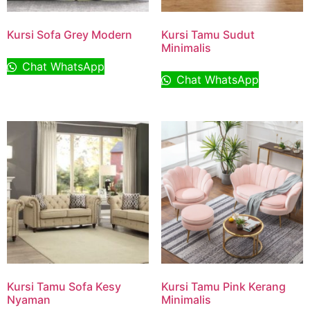
Kursi Sofa Grey Modern
Kursi Tamu Sudut
Minimalis
Chat WhatsApp
Chat WhatsApp
Kursi Tamu Sofa Kesy
Kursi Tamu Pink Kerang
Nyaman
Minimalis