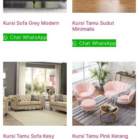
Kursi Sofa Grey Modern
Kursi Tamu Sudut
Minimalis
Chat WhatsApp
Chat WhatsApp
Kursi Tamu Sofa Kesy
Kursi Tamu Pink Kerang