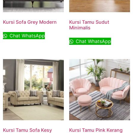
Kursi Sofa Grey Modern
Kursi Tamu Sudut
Minimalis
Chat WhatsApp
Chat WhatsApp
Kursi Tamu Sofa Kesy
Kursi Tamu Pink Kerang