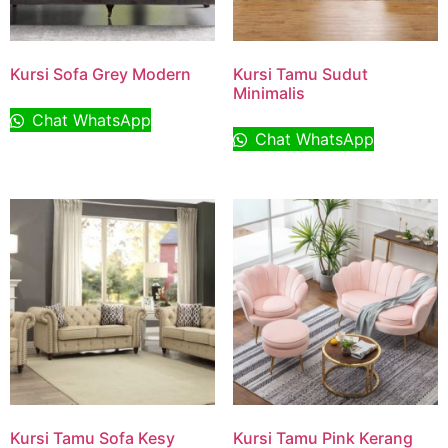
Kursi Sofa Grey Modern
Kursi Tamu Sudut
Minimalis
Chat WhatsApp
Chat WhatsApp
Kursi Tamu Sofa Kesy
Kursi Tamu Pink Kerang