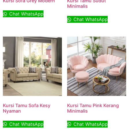
Kursi Sofa Grey Modern
Kursi Tamu Sudut
Minimalis
Chat WhatsApp
Chat WhatsApp
Kursi Tamu Sofa Kesy
Kursi Tamu Pink Kerang
Nyaman
Minimalis
Chat WhatsApp
Chat WhatsApp