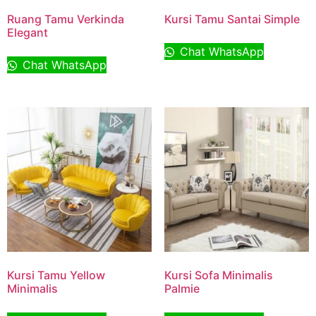
Ruang Tamu Verkinda
Kursi Tamu Santai Simple
Elegant
Chat WhatsApp
Chat WhatsApp
Kursi Tamu Yellow
Kursi Sofa Minimalis
Minimalis
Palmie