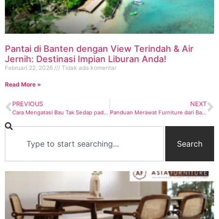
Pantai di Banten dengan View Terindah & Air
Jernih: Destinasi Impian Liburan Anda!
Februari 22, 2026
Tidak ada komentar
Read More »
PREVIOUS
NEXT
Cara Mengatasi Bau Tak Sedap pada Furniture Baru
Panduan Merawat Furniture dari Bahan Plastik
Search