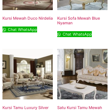
Kursi Mewah Duco Nirdelia
Kursi Sofa Mewah Blue
Nyaman
Chat WhatsApp
Chat WhatsApp
Kursi Tamu Luxury Silver
Satu Kursi Tamu Mewah