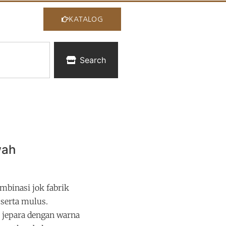
KATALOG
Search
wah
mbinasi jok fabrik
 serta mulus.
 jepara dengan warna