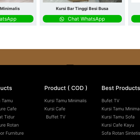
 Minimalis
Kursi Bar Tinggi Besi Busa
atsApp
Chat WhatsApp
ucts
Product ( COD )
Best Product
g Tamu
Kursi Tamu Minimalis
Bufet TV
ure Cafe
Kursi Cafe
Kursi Tamu Minimal
t Tidur
Buffet TV
Kursi Tamu Sofa
ure Rotan
Kursi Cafe Kayu
or Furniture
Sofa Rotan Sinteti