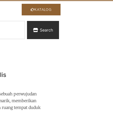
KATALOG
Search
lis
h sebuah perwujudan
narik, memberikan
m ruang tempat duduk