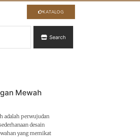
KATALOG
Search
legan Mewah
ah adalah perwujudan
sederhanaan desain
ewahan yang memikat