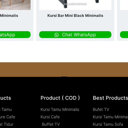
 Minimalis
Kursi Bar Mini Black Minimalis
atsApp
Chat WhatsApp
ucts
Product ( COD )
Best Product
g Tamu
Kursi Tamu Minimalis
Bufet TV
ure Cafe
Kursi Cafe
Kursi Tamu Minimal
t Tidur
Buffet TV
Kursi Tamu Sofa