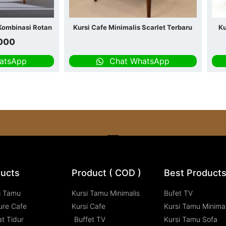
 Kombinasi Rotan
Kursi Cafe Minimalis Scarlet Terbaru
Ku
000
atsApp
Chat WhatsApp
ucts
Product ( COD )
Best Product
g Tamu
Kursi Tamu Minimalis
Bufet TV
ure Cafe
Kursi Cafe
Kursi Tamu Minimal
t Tidur
Buffet TV
Kursi Tamu Sofa