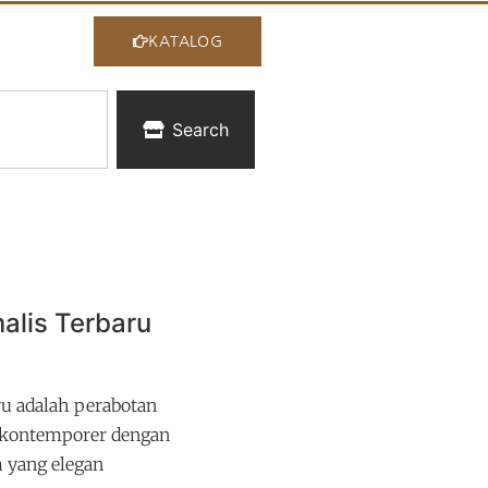
KATALOG
Search
alis Terbaru
ru adalah perabotan
 kontemporer dengan
 yang elegan