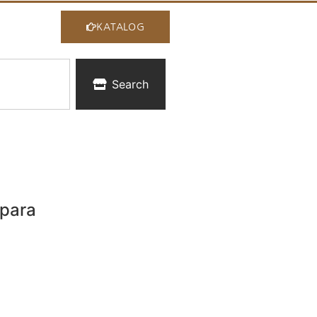
KATALOG
Search
epara