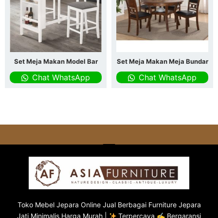
Set Meja Makan Model Bar
Set Meja Makan Meja Bundar
Chat WhatsApp
Chat WhatsApp
Toko
Mebel Jepara
Online Jual Berbagai Furniture Jepara
Jati Minimalis Harga Murah |
Terpercaya ✍ Bergaransi