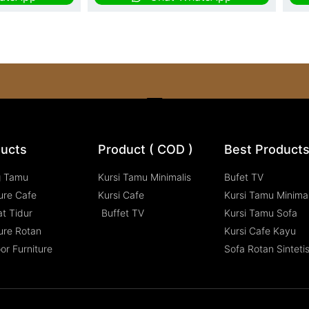
ucts
Product ( COD )
Best Product
g Tamu
Kursi Tamu Minimalis
Bufet TV
ure Cafe
Kursi Cafe
Kursi Tamu Minimal
t Tidur
Buffet TV
Kursi Tamu Sofa
ure Rotan
Kursi Cafe Kayu
or Furniture
Sofa Rotan Sinteti