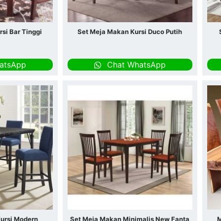
si Bar Tinggi
Set Meja Makan Kursi Duco Putih
atsApp
Chat WhatsApp
ursi Modern
Set Meja Makan Minimalis New Fanta
M