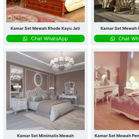
Kamar Set Mewah Rhode Kayu Jati
Kamar Set Mewah U
Chat WhatsApp
Chat Wh
Kamar Set Minimalis Mewah
Kamar Set Mewah Pen