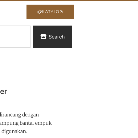
KATALOG
Search
er
dirancang dengan
nampung bantal empuk
 digunakan.