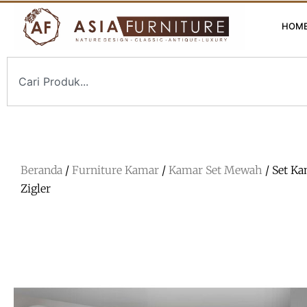
HOM
Beranda
/
Furniture Kamar
/
Kamar Set Mewah
/ Set K
Zigler