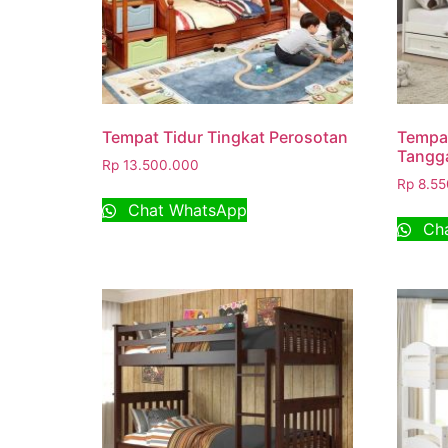
Tempat Tidur Tingkat Perosotan
Tempat
Tangga
Rp
13.500.000
Rp
8.55
Chat WhatsApp
Cha