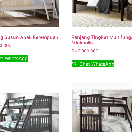
ng Susun Anak Perempuan
Ranjang Tingkat Multifung
Minimalis
0.000
Rp
6.800.000
t WhatsApp
Chat WhatsApp