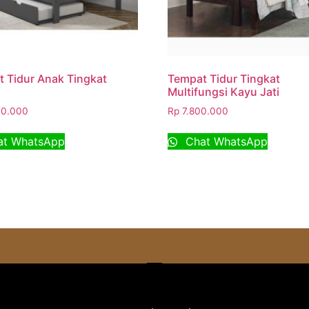
 Tidur Anak Tingkat
Tempat Tidur Tingkat
Multifungsi Kayu Jati
0.000
Rp
7.800.000
t WhatsApp
Chat WhatsApp