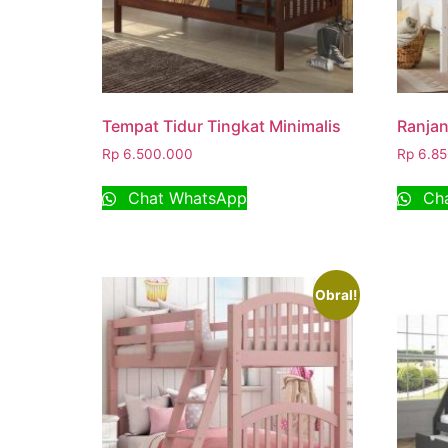
Tempat Tidur Tingkat Minimalis
Ranja
Rp
6.500.000
Rp
6.85
Chat WhatsApp
Cha
Obral!