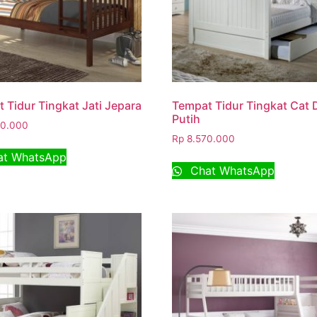
 Tidur Tingkat Jati Jepara
Tempat Tidur Tingkat Cat
Putih
0.000
Rp
8.570.000
t WhatsApp
Chat WhatsApp