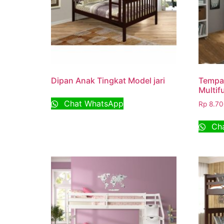
Dipan Anak Tingkat Model jari
Tempat
Multif
Chat WhatsApp
Rp
8.70
Cha