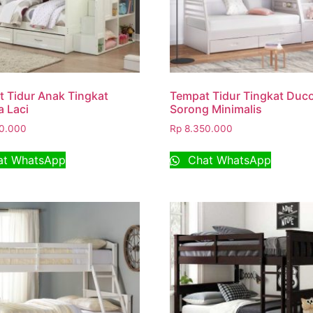
 Tidur Anak Tingkat
Tempat Tidur Tingkat Duc
 Laci
Sorong Minimalis
0.000
Rp
8.350.000
t WhatsApp
Chat WhatsApp