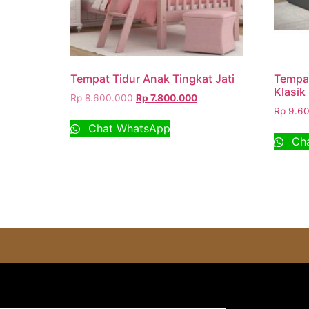
Tempat Tidur Anak Tingkat Jati
Tempat
Klasik
Rp
8.600.000
Rp
7.800.000
Rp
9.60
Chat WhatsApp
Cha