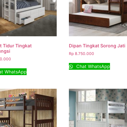
 Tidur Tingkat
Dipan Tingkat Sorong Jati
ungsi
Rp
8.750.000
0.000
Chat WhatsApp
t WhatsApp