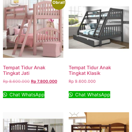
Obral!
Tempat Tidur Anak
Tempat Tidur Anak
Tingkat Jati
Tingkat Klasik
Rp
8.600.000
Rp
7.800.000
Rp
9.600.000
Chat WhatsApp
Chat WhatsApp