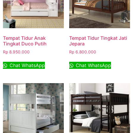
Tempat Tidur Anak
Tempat Tidur Tingkat Jati
Tingkat Duco Putih
Jepara
Rp
8.950.000
Rp
6.800.000
Chat WhatsApp
Chat WhatsApp