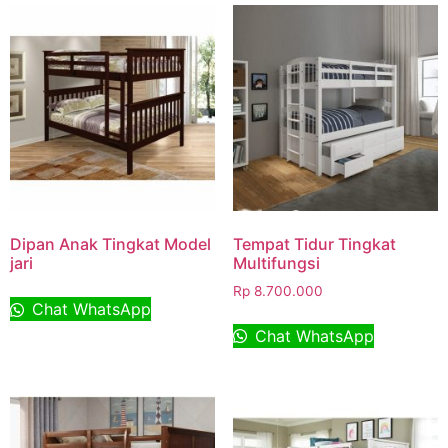
Dipan Anak Tingkat Model
Tempat Tidur Tingkat
jari
Multifungsi
Rp
8.700.000
Chat WhatsApp
Chat WhatsApp