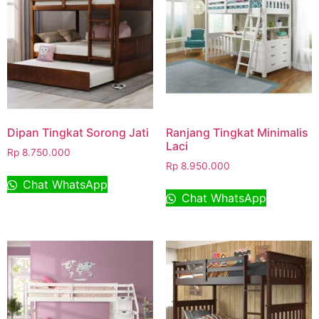
Dipan Tingkat Sorong Jati
Ranjang Tingkat Minimalis
Laci
Rp
8.750.000
Rp
8.950.000
Chat WhatsApp
Chat WhatsApp