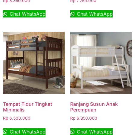
Rp
8.350.000
Rp
7.250.000
Chat WhatsApp
Chat WhatsApp
Tempat Tidur Tingkat
Ranjang Susun Anak
Minimalis
Perempuan
Rp
6.500.000
Rp
6.850.000
Chat WhatsApp
Chat WhatsApp