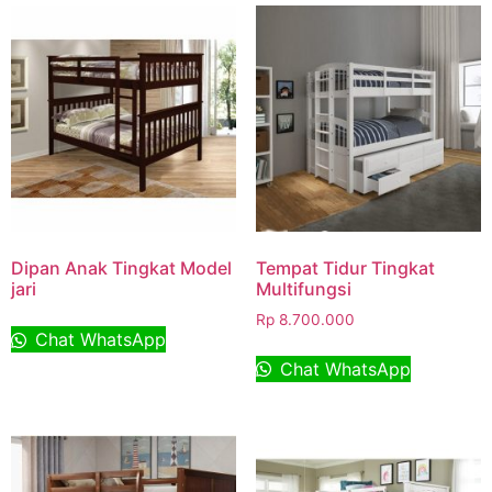
Dipan Anak Tingkat Model
Tempat Tidur Tingkat
jari
Multifungsi
Rp
8.700.000
Chat WhatsApp
Chat WhatsApp