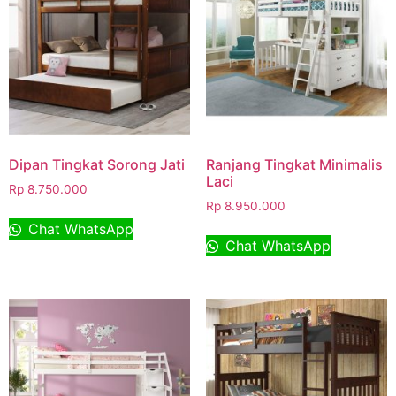
Dipan Tingkat Sorong Jati
Ranjang Tingkat Minimalis
Laci
Rp
8.750.000
Rp
8.950.000
Chat WhatsApp
Chat WhatsApp