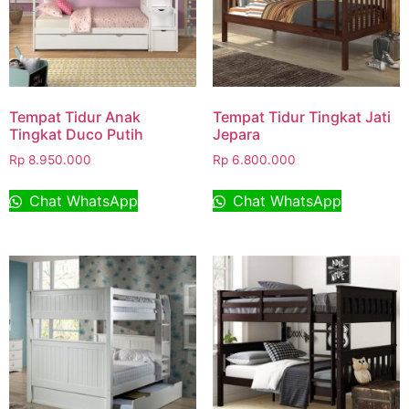
Tempat Tidur Anak
Tempat Tidur Tingkat Jati
Tingkat Duco Putih
Jepara
Rp
8.950.000
Rp
6.800.000
Chat WhatsApp
Chat WhatsApp