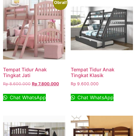
Obral!
Tempat Tidur Anak
Tempat Tidur Anak
Tingkat Jati
Tingkat Klasik
Rp
8.600.000
Rp
7.800.000
Rp
9.600.000
Chat WhatsApp
Chat WhatsApp