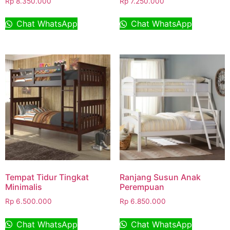
Rp
8.350.000
Rp
7.250.000
Chat WhatsApp
Chat WhatsApp
Tempat Tidur Tingkat
Ranjang Susun Anak
Minimalis
Perempuan
Rp
6.500.000
Rp
6.850.000
Chat WhatsApp
Chat WhatsApp