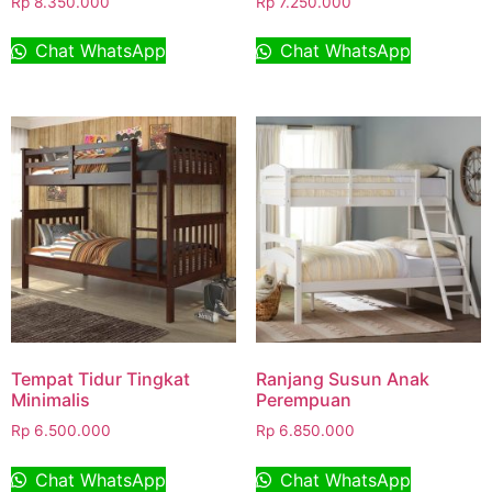
Rp
8.350.000
Rp
7.250.000
Chat WhatsApp
Chat WhatsApp
Tempat Tidur Tingkat
Ranjang Susun Anak
Minimalis
Perempuan
Rp
6.500.000
Rp
6.850.000
Chat WhatsApp
Chat WhatsApp