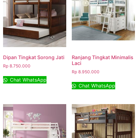
Dipan Tingkat Sorong Jati
Ranjang Tingkat Minimalis
Laci
Rp
8.750.000
Rp
8.950.000
Chat WhatsApp
Chat WhatsApp