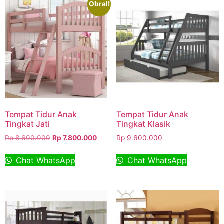
Obral!
Tempat Tidur Anak
Tempat Tidur Anak
Tingkat Jati
Tingkat Klasik
Rp
8.600.000
Rp
7.800.000
Rp
9.600.000
Chat WhatsApp
Chat WhatsApp