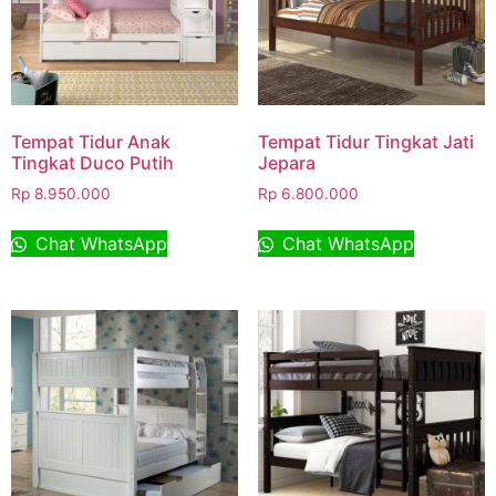
Tempat Tidur Anak
Tempat Tidur Tingkat Jati
Tingkat Duco Putih
Jepara
Rp
8.950.000
Rp
6.800.000
Chat WhatsApp
Chat WhatsApp