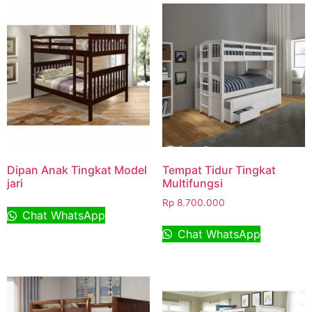
Dipan Anak Tingkat Model
Tempat Tidur Tingkat
jari
Multifungsi
Rp
8.700.000
Chat WhatsApp
Chat WhatsApp