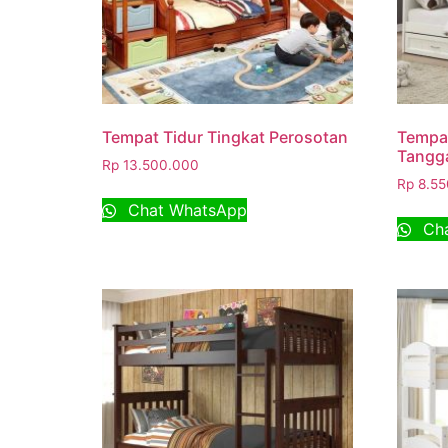
Tempat Tidur Tingkat Perosotan
Tempat
Tangga
Rp
13.500.000
Rp
8.55
Chat WhatsApp
Cha