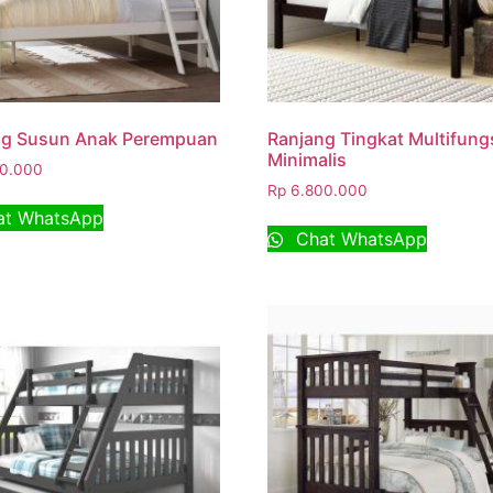
ng Susun Anak Perempuan
Ranjang Tingkat Multifung
Minimalis
0.000
Rp
6.800.000
t WhatsApp
Chat WhatsApp