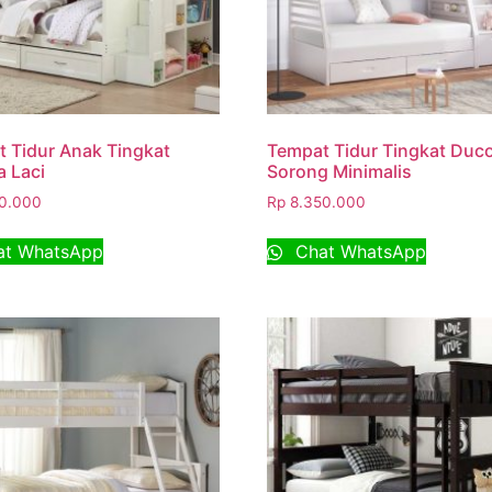
 Tidur Anak Tingkat
Tempat Tidur Tingkat Duc
 Laci
Sorong Minimalis
0.000
Rp
8.350.000
t WhatsApp
Chat WhatsApp