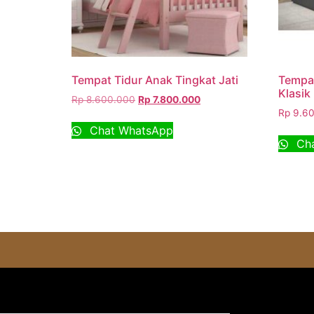
Tempat Tidur Anak Tingkat Jati
Tempat
Klasik
Rp
8.600.000
Rp
7.800.000
Rp
9.60
Chat WhatsApp
Cha