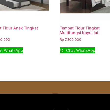
 Tidur Anak Tingkat
Tempat Tidur Tingkat
Multifungsi Kayu Jati
0.000
Rp
7.800.000
t WhatsApp
Chat WhatsApp