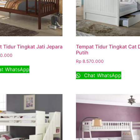
 Tidur Tingkat Jati Jepara
Tempat Tidur Tingkat Cat
Putih
0.000
Rp
8.570.000
t WhatsApp
Chat WhatsApp