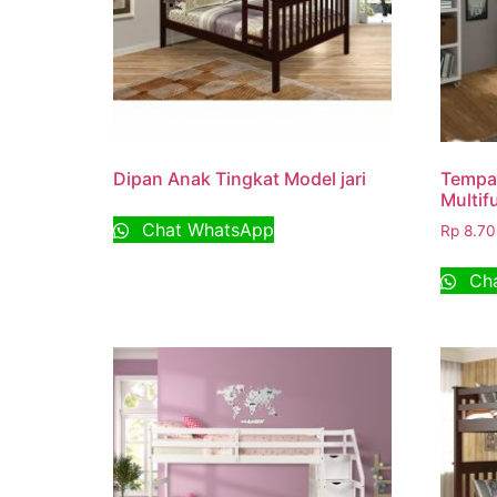
Dipan Anak Tingkat Model jari
Tempat
Multif
Chat WhatsApp
Rp
8.70
Cha