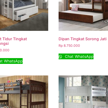
 Tidur Tingkat
Dipan Tingkat Sorong Jati
ungsi
Rp
8.750.000
0.000
Chat WhatsApp
t WhatsApp