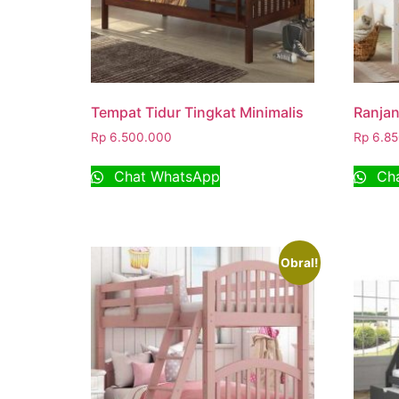
Tempat Tidur Tingkat Minimalis
Ranja
Rp
6.500.000
Rp
6.85
Chat WhatsApp
Cha
Obral!