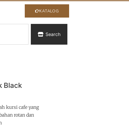
KATALOG
Search
k Black
ah kursi cafe yang
bahan rotan dan
n