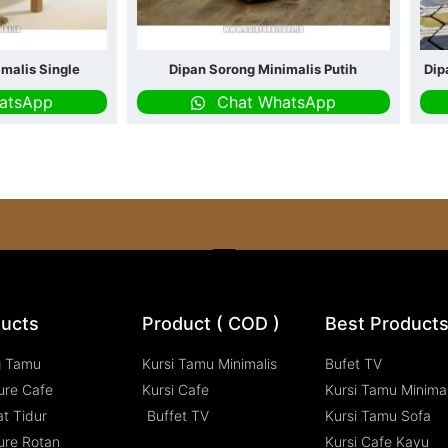
malis Single
Dipan Sorong Minimalis Putih
Dip
atsApp
Chat WhatsApp
ucts
Product ( COD )
Best Product
g Tamu
Kursi Tamu Minimalis
Bufet TV
ure Cafe
Kursi Cafe
Kursi Tamu Minimal
t Tidur
Buffet TV
Kursi Tamu Sofa
ure Rotan
Kursi Cafe Kayu