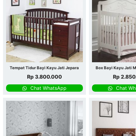
Tempat Tidur Bayi Kayu Jati Jepara
Box Bayi Kayu Jati 
Rp
3.800.000
Rp
2.850
Chat WhatsApp
Chat Wh