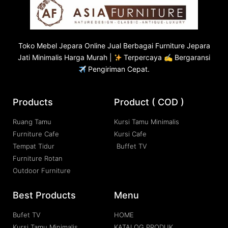
Toko
Mebel Jepara
Online Jual Berbagai Furniture Jepara
Jati Minimalis Harga Murah |
Terpercaya ✍ Bergaransi
Pengiriman Cepat.
Products
Product ( COD )
Ruang Tamu
Kursi Tamu Minimalis
Furniture Cafe
Kursi Cafe
Tempat Tidur
Buffet TV
Furniture Rotan
Outdoor Furniture
Best Products
Menu
Bufet TV
HOME
Kursi Tamu Minimalis
KATALOG PRODUK