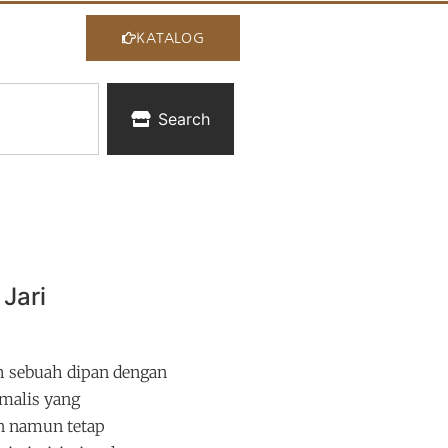
KATALOG
Search
 Jari
ah sebuah dipan dengan
malis yang
n namun tetap