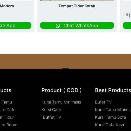
 Modern
Tempat Tidur Kotak
R
atsApp
Chat WhatsApp
ucts
Product ( COD )
Best Product
g Tamu
Kursi Tamu Minimalis
Bufet TV
ure Cafe
Kursi Cafe
Kursi Tamu Minimal
t Tidur
Buffet TV
Kursi Tamu Sofa
ure Rotan
Kursi Cafe Kayu