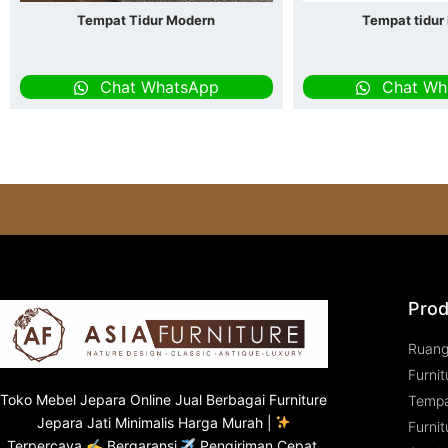
Tempat Tidur Modern
Tempat tidur
Chat WhatsApp
Chat Wh
Prod
Ruan
Furnit
Toko
Mebel Jepara
Online Jual Berbagai Furniture
Tempa
Jepara Jati Minimalis Harga Murah |
Furnit
Terpercaya ✍ Bergaransi
Pengiriman Cepat.