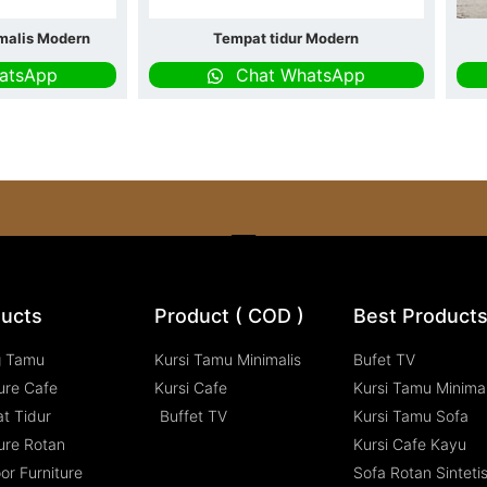
malis Modern
Tempat tidur Modern
atsApp
Chat WhatsApp
ucts
Product ( COD )
Best Product
g Tamu
Kursi Tamu Minimalis
Bufet TV
ure Cafe
Kursi Cafe
Kursi Tamu Minimal
t Tidur
Buffet TV
Kursi Tamu Sofa
ure Rotan
Kursi Cafe Kayu
or Furniture
Sofa Rotan Sinteti